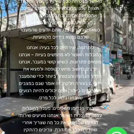
האושר מבטיחה לכם שירות מקצועי ומוקפד.
הצוות שלנו מנוסה ויודע להתמודד עם כל
אתגר, בין אם מדובר במעברים צרים או
בפירוק והרכבה של רהיטים מורכבים.
כשאתם בוחרים בנו, אתם יודעים שהמעבר
שלכם נמצא בידיים מקצועיות.
פתרונות יצירתיים לכל בעיה: אנחנו
בהובלות האושר לא מחפשים בעיות – אנחנו
מוצאים פתרונות. כשיש קושי במעבר, אנחנו
יודעים לחשוב מחוץ לקופסה ולמצוא את
הדרך הנכונה והבטוחה ביותר כדי שהמעבר
יתקיים בצורה חלקה. זה אומר שגם במצבים
המורכבים ביותר, אתם יכולים להיות רגועים
שאנחנו נדאג לכל פרט.
שירותי הנדימן משלימים: מעבר להובלות
עצמן, בהובלות האושר אנחנו מציעים שירותי
הנדימן שמכסים את כל מה שצריך אחרי
שהדירה כבר מסודרת. צריכים להתקין