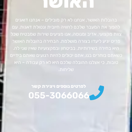
האושר
בהובלות האושר, אנחנו לא רק מובילים – אנחנו דואגים
להפוך את המעבר שלכם לחוויה חיובית ונטולת דאגות. עם
צוות מקצועי, אדיב ומנוסה, אנו מציעים שירות שמבטיח שכל
פריט יגיע ליעדו בצורה מושלמת. הבחירה בהובלות האושר
היא בחירה בשירותיות, בביטחון ובמקצועיות שאין שני לה.
כשאתם בוחרים בנו, אתם יכולים להיות רגועים שאתם בידיים
טובות, כי אצלנו ההובלה שלכם היא לא רק עבודה – היא
שליחות.
לפרטים נוספים ויצירת קשר
055-3066066