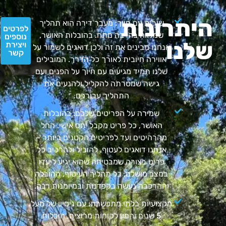
היתרונות
שירות עם חיוך: מעבר דירה הוא תהליך
לפרטים
שמלווה בהרבה מתח. בהובלות האושר,
נוספים
שלנו
ויצירת
אנחנו מבינים את זה ולכן דואגים לשמור על
קשר
אווירה חיובית לאורך כל הדרך. המובילים
שלנו תמיד מגיעים עם חיוך על הפנים ועם
גישה שמטרתה להקליל ולהנעים את
התהליך עבורכם.
שמירה על הפריטים שלכם: בהובלות
האושר, כל פריט מקבל יחס אישי. החל
מהרהיטים ועד לפריטים הקטנים ביותר –
אנחנו דואגים לעטוף, להוביל ולהרכיב כל
פריט בצורה שמבטיחה שהוא יגיע ליעדו
במצב מושלם. כל תהליך העיטוף, ההובלה
וההרכבה נעשה בקפדנות ובמיומנות רבה.
מקצועיות בלתי מתפשרת: עם ניסיון של מעל
5 שנים והמון לקוחות מרוצים, הובלות